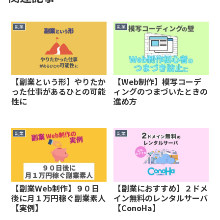
副業
副業
【副業という形】やりたか
【Web制作】模写コーデ
った仕事があるひとの可能
ィングのつまづいたときの
性に
進め方
副業
副業
【副業Web制作】９０日
【副業におすすめ】２ドメ
後に月１万円稼ぐ副業素人
イン無料のレンタルサーバ
【実例】
【ConoHa】