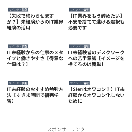
マインド・情報
マインド・情報
【失敗で終わらせます
【IT業界をもう辞めたい】
か？】未経験からのIT業界
不安を捨てて逃げる選択も
経験の活用
必要です
マインド・情報
マインド・情報
IT未経験からの仕事の３タ
IT未経験者のデスクワーク
イプと働きやすさ【得意な
への苦手意識【イメージを
仕事は？】
捨てるのは簡単】
マインド・情報
マインド・情報
IT未経験のおすすめ勉強方
【SIerはオワコン？】IT未
法【すきま時間で補完学
経験からオワコン化しない
習】
ために
スポンサーリンク