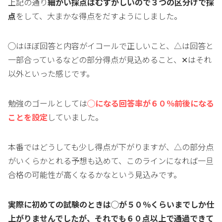
上記の通り
細かい採点はむずかしいので３つの区分けで採
点
をして、大まかな得点をだすようにしました。
◯はほぼ回答と内容がイコールで正しいこと、△は回答と
一部合っているなどの部分得点が見込めること、✕はそれ
以外といった感じです。
勉強のゴールとしては
◯になる回答率が６０％前後になる
ことを設定
していました。
本番ではどうしても少し得点が下がりますが、△の部分点
がいくらかとれる予想も込めて、このラインになれば一旦
合格の可能性が高くなるかなという見込みです。
実際に初めての試験のときは◯が５０％くらいまでしか仕
上がりませんでしたが、それでも６０点以上で通過できて